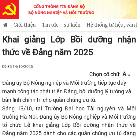
ghiệp và Môi trường thành kính báo công dâng Bác
Lãnh
Tin mới
Giới thiệu
Tin tức - sự kiện
Hệ thống tư liệu, văn
Thông tin lãnh đạo, chỉ đạo của Đảng ủy Bộ NN&MT
Khai giảng Lớp Bồi dưỡng nhận
thức về Đảng năm 2025
09:35 14/10/2025
A
Chọn cỡ chữ
a
Đảng ủy Bộ Nông nghiệp và Môi trường tiếp tục đẩy
mạnh công tác phát triển Đảng, bồi dưỡng lý tưởng và
bản lĩnh chính trị cho quần chúng ưu tú.
Sáng 13/10, tại Trường Đại học Tài nguyên và Môi
trường Hà Nội, Đảng ủy Bộ Nông nghiệp và Môi trường
tổ chức Lễ
khai giảng
Lớp Bồi dưỡng
nhận thức về
Đảng năm 2025 dành cho các quần chúng ưu tú đang