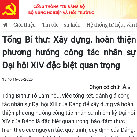
 Bác Hồ ra đi tìm đường cứu nước
Tuổi trẻ Bộ Nông ng
Tin mới
Giới thiệu
Tin tức - sự kiện
Hệ thống tư liệu, văn
Tài liệu - Văn kiện đại hội Đảng
Tổng Bí thư: Xây dựng, hoàn thiện
phương hướng công tác nhân sự
Đại hội XIV đặc biệt quan trọng
15:40 16/05/2025
A
Chọn cỡ chữ
a
Tổng Bí thư Tô Lâm nêu, việc tổng kết, đánh giá công
tác nhân sự Đại hội XIII của Đảng để xây dựng và hoàn
thiện phương hướng công tác nhân sự nhiệm kỳ Đại hội
XIV của Đảng là đặc biệt quan trọng, bảo đảm thực
hiện theo các nguyên tắc, quy trình, quy định của Đảng;