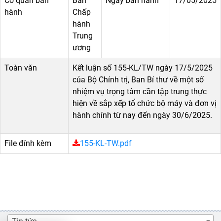
Cơ quan ban
Ban
Ngày ban hành
17/05/2025
hành
Chấp
hành
Trung
ương
Toàn văn
Kết luận số 155-KL/TW ngày 17/5/2025
của Bộ Chính trị, Ban Bí thư về một số
nhiệm vụ trọng tâm cần tập trung thực
hiện về sắp xếp tổ chức bộ máy và đơn vị
hành chính từ nay đến ngày 30/6/2025.
File đính kèm
155-KL-TW.pdf