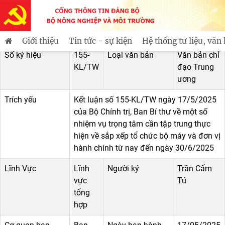
115 năm Ngày Bác Hồ ra đi tìm đư
Tin mới
Văn bản
Văn bản chỉ đạo trung ương
Giới thiệu
Tin tức - sự kiện
Hệ thống tư liệu, văn
Số ký hiệu
155-
Loại văn bản
Văn bản chỉ
KL/TW
đạo Trung
ương
Trích yếu
Kết luận số 155-KL/TW ngày 17/5/2025
của Bộ Chính trị, Ban Bí thư về một số
nhiệm vụ trọng tâm cần tập trung thực
hiện về sắp xếp tổ chức bộ máy và đơn vị
hành chính từ nay đến ngày 30/6/2025
Lĩnh Vực
Lĩnh
Người ký
Trần Cẩm
vực
Tú
tổng
hợp