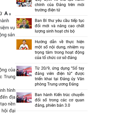
chính của Đảng trên môi
trường điện tử
A
ữ
a
 hành
Ban Bí thư yêu cầu tiếp tục
đổi mới và nâng cao chất
nhiệm vụ
lượng sinh hoạt chi bộ
Cộng sản
Hướng dẫn về thực hiện
một số nội dung, nhiệm vụ
trọng tâm trong hoạt động
của tổ chức cơ sở đảng
Từ 20/9, ứng dụng “Sổ tay
động của
đảng viên điện tử” được
c Trung
triển khai tại Đảng ủy Văn
phòng Trung ương Đảng
ình hình
Ban hành Kiến trúc chuyển
 đến địa
đổi số trong các cơ quan
 tạo nền
đảng, phiên bản 3.0
 hội đại