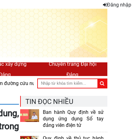
Đăng nhập
ác xây dựng
Chuyên trang Đại hội
Đảng
Đảng
m đường cứu nước
Tuổi trẻ Bộ Nông nghiệp và Môi trườn
TIN ĐỌC NHIỀU
dung,
Ban hành Quy định về sử
dụng ứng dụng Sổ tay
trong
đảng viên điện tử
Quy định về thủ tục hành